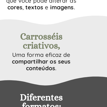
que você pode alterar as
cores
,
textos
e
imagens
.
Carrosséis
criativos,
Uma forma eficaz de
compartilhar os seus
conteúdos
.
Diferentes
formatos: