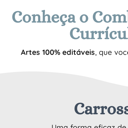
Conheça o Comb
Currícu
Artes 100% editáveis
, que voc
Carross
Uma forma eficaz d