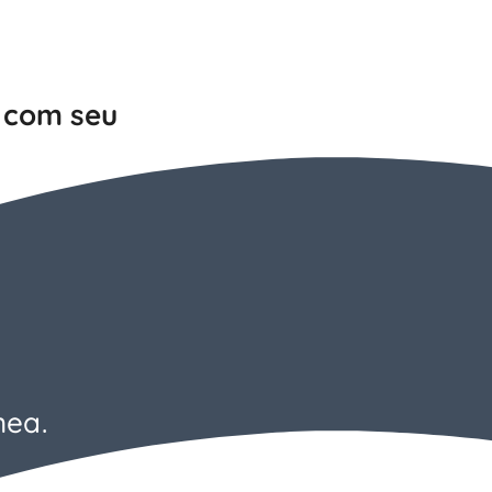
r com seu
nea.