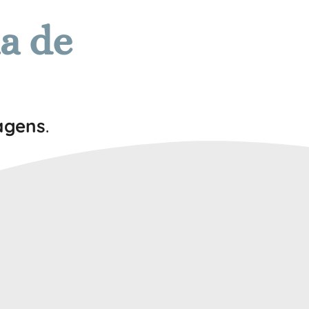
a de
agens
.