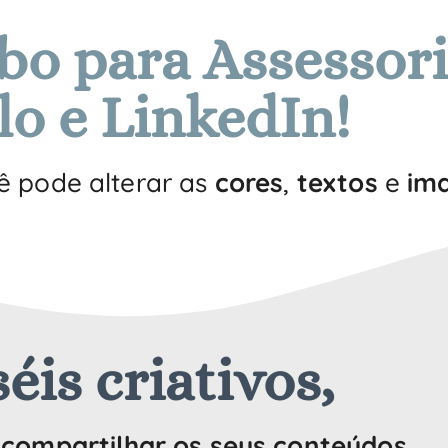
o para Assessori
lo e LinkedIn!
ê pode alterar as
cores
,
textos
e
im
éis criativos,
e
compartilhar os seus conteúdos
.