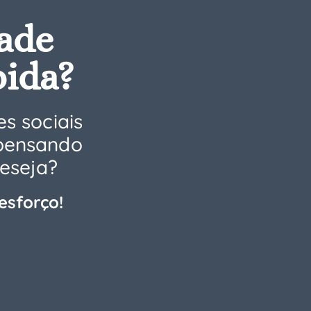
ade
pida?
s sociais
 pensando
deseja?
esforço!