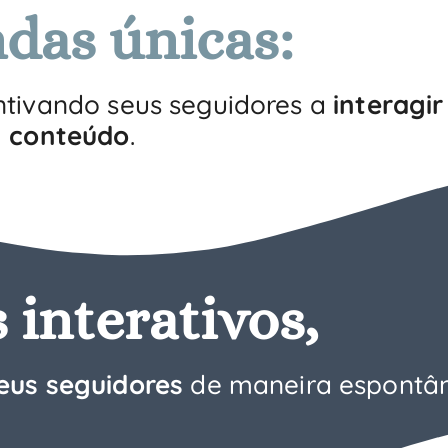
das únicas:
ntivando seus seguidores a
interagi
conteúdo
.
 interativos,
eus seguidores
de maneira espontâ